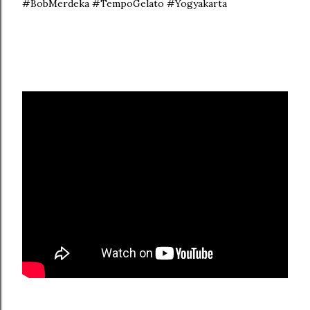
#BobMerdeka #TempoGelato #Yogyakarta