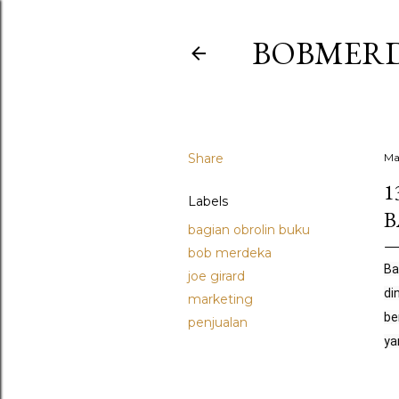
BOBMER
Share
Ma
1
Labels
B
bagian obrolin buku
bob merdeka
Ba
joe girard
di
marketing
be
penjualan
ya