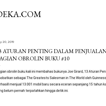
Skip to main content
DEKA.COM
y 20, 2019
3 ATURAN PENTING DALAM PENJUALAN 
AGIAN OBROLIN BUKU #10
gian obrolin buku kali ini membahas bukunya Joe Girard, 13 Aturan Pent
nobatkan sebagai The Greatests Salesman in The World oleh Guinness 
rhasill menjual 13.001 mobil baru secara eceran sepanjang 15 tahun ka
ng belum pernah terpatahkan hingga detik ini.