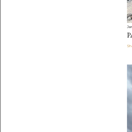
Ja
P
Sh