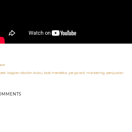
are
els:
bagian obrolin buku
bob merdeka
joe girard
marketing
penjualan
OMMENTS