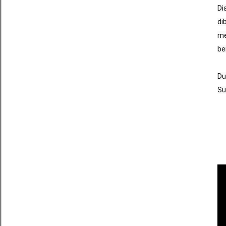
Di
di
me
be
Du
Su