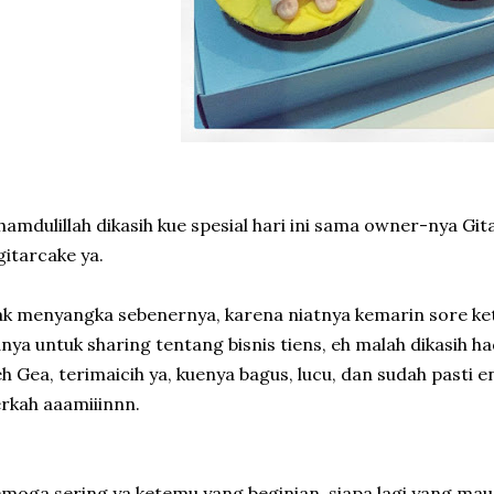
hamdulillah dikasih kue spesial hari ini sama owner-nya Gi
itarcake ya.
k menyangka sebenernya, karena niatnya kemarin sore k
nya untuk sharing tentang bisnis tiens, eh malah dikasih ha
h Gea, terimaicih ya, kuenya bagus, lucu, dan sudah pasti
rkah aaamiiinnn.
moga sering ya ketemu yang beginian, siapa lagi yang ma