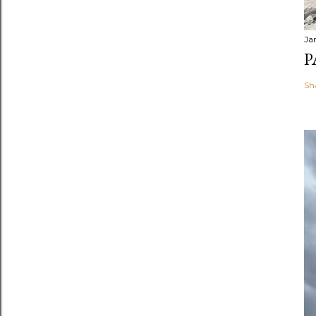
Ja
P
Sh