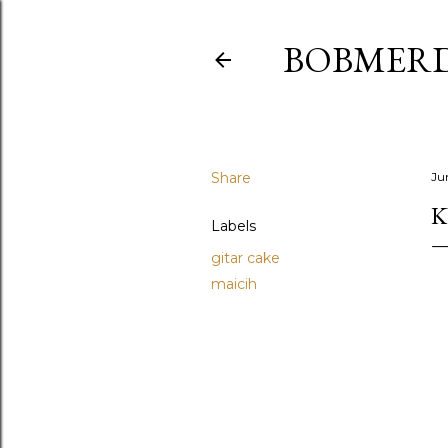
BOBMER
Share
Ju
K
Labels
gitar cake
maicih