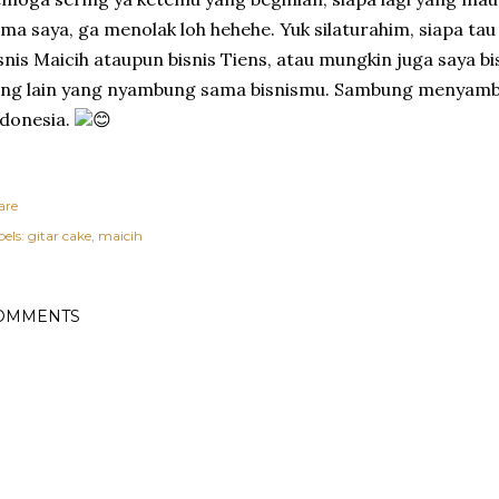
ma saya, ga menolak loh hehehe. Yuk silaturahim, siapa ta
snis Maicih ataupun bisnis Tiens, atau mungkin juga saya b
ng lain yang nyambung sama bisnismu. Sambung menyambu
donesia.
😊
are
els:
gitar cake
maicih
OMMENTS