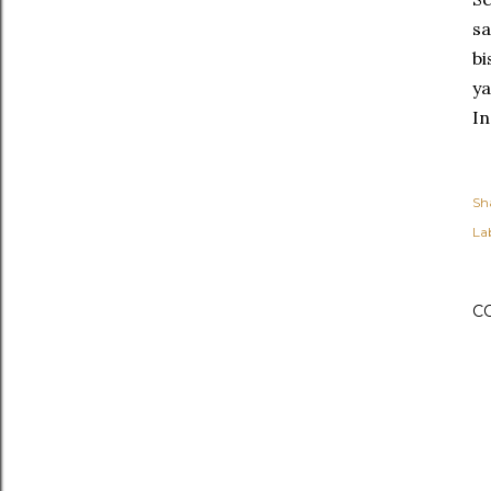
sa
bi
ya
In
Sh
Lab
C