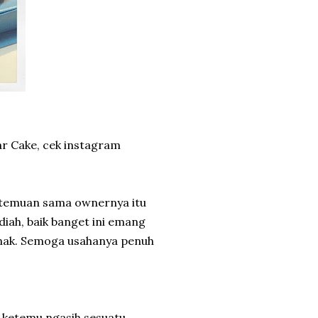
tar Cake, cek instagram
etemuan sama ownernya itu
diah, baik banget ini emang
 enak. Semoga usahanya penuh
u ketemu ngasih sesuatu