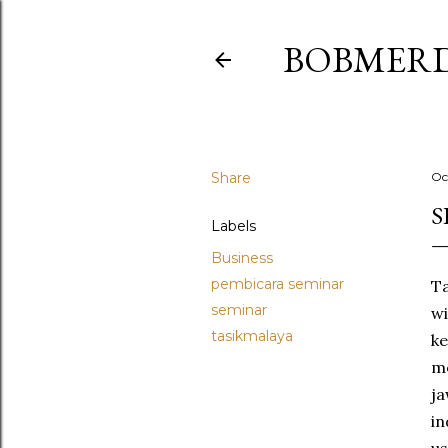
BOBMER
Share
Oc
S
Labels
Business
pembicara seminar
T
seminar
wi
tasikmalaya
k
me
ja
i