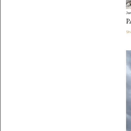
Ja
P
Sh