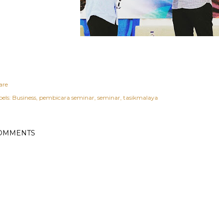
are
els:
Business
pembicara seminar
seminar
tasikmalaya
OMMENTS