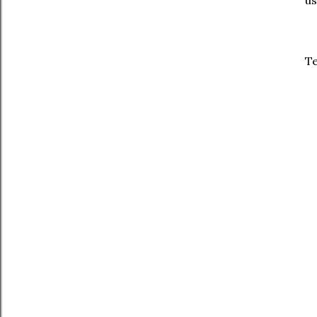
us
Te