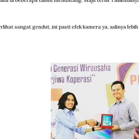
aha di beberapa tahun mendatang. Maju terus Tasikmalaya 
rlihat sangat gendut, ini pasti efek kamera ya, aslinya lebih