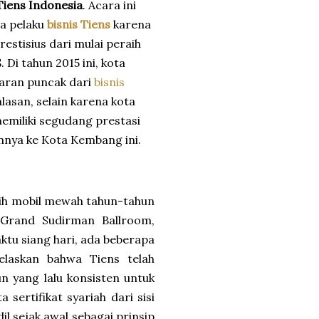
Tiens Indonesia
. Acara ini
ra pelaku
bisnis Tiens
karena
tisius dari mulai peraih
 Di tahun 2015 ini, kota
laran puncak dari
bisnis
lasan, selain karena kota
emiliki segudang prestasi
nnya ke Kota Kembang ini.
aih mobil mewah tahun-tahun
Grand Sudirman Ballroom,
ktu siang hari, ada beberapa
laskan bahwa Tiens telah
un yang lalu konsisten untuk
sertifikat syariah dari sisi
il sejak awal sebagai prinsip