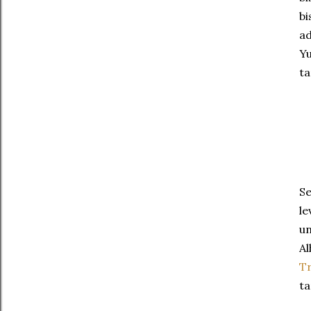
bi
ad
Y
ta
Se
le
un
A
Tr
ta