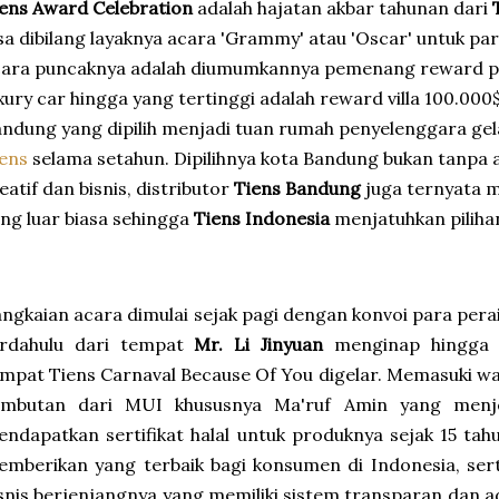
ens Award Celebration
adalah hajatan akbar tahunan dari
sa dibilang layaknya acara 'Grammy' atau 'Oscar' untuk pa
ara puncaknya adalah diumumkannya pemenang reward pres
xury car hingga yang tertinggi adalah reward villa 100.000$.
ndung yang dipilih menjadi tuan rumah penyelenggara ge
iens
selama setahun. Dipilihnya kota Bandung bukan tanpa a
eatif dan bisnis, distributor
Tiens Bandung
juga ternyata m
ng luar biasa sehingga
Tiens Indonesia
menjatuhkan piliha
ngkaian acara dimulai sejak pagi dengan konvoi para per
erdahulu dari tempat
Mr. Li Jinyuan
menginap hingga 
mpat Tiens Carnaval Because Of You digelar. Memasuki wa
ambutan dari MUI khususnya Ma'ruf Amin yang menje
ndapatkan sertifikat halal untuk produknya sejak 15 tah
mberikan yang terbaik bagi konsumen di Indonesia, serta 
snis berjenjangnya yang memiliki sistem transparan dan ad