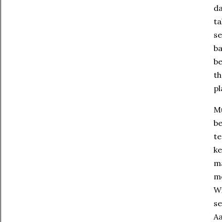
da
t
se
ba
be
th
pl
M
b
te
k
m
m
W
se
Aa