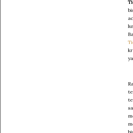
Ti
bi
ac
lu
Ba
T
kr
ya
Ra
t
te
s
me
me
bi