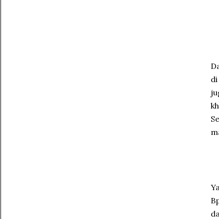
Da
di
j
k
S
m
Y
B
da