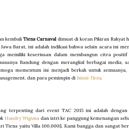
n kembali ‪
Tiens‬ Carnaval
dimuat di koran Pikiran Rakyat h
 Jawa Barat, ini adalah indikasi bahwa selain acara ini mem
uga memiliki keseriusan dalam membangun citra positif
hususnya Bandung dengan merangkul berbagai media, sal
emoga momentum ini menjadi berkah untuk semuanya, ba
anagement, dan para pemimpin di
bisnis Tiens
.
ang terpenting dari event TAC 2015 ini adalah dengan
pk
Handry Wiguna
dan istri ke panggung kemenangan seba
ri ‪Tiens‬ yaitu Villa 100,000$. Kami bangga dan sangat b