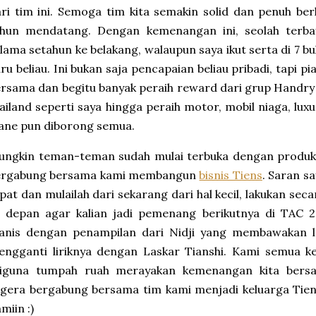
ri tim ini. Semoga tim kita semakin solid dan penuh ber
ahun mendatang. Dengan kemenangan ini, seolah terba
lama setahun ke belakang, walaupun saya ikut serta di 7 bu
ru beliau. Ini bukan saja pencapaian beliau pribadi, tapi p
rsama dan begitu banyak peraih reward dari grup Handry 
ailand seperti saya hingga peraih motor, mobil niaga, lux
ane pun diborong semua.
ungkin teman-teman sudah mulai terbuka dengan produkn
ergabung bersama kami membangun
bisnis Tiens
. Saran s
pat dan mulailah dari sekarang dari hal kecil, lakukan se
e depan agar kalian jadi pemenang berikutnya di TAC 2
anis dengan penampilan dari Nidji yang membawakan l
engganti liriknya dengan Laskar Tianshi. Kami semua k
iguna tumpah ruah merayakan kemenangan kita bers
gera bergabung bersama tim kami menjadi keluarga Tien
miin :)