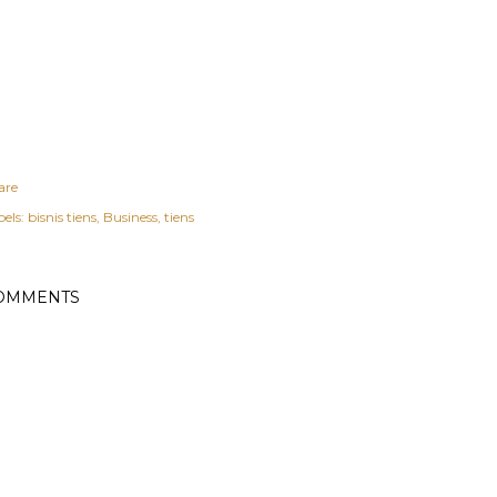
are
els:
bisnis tiens
Business
tiens
OMMENTS